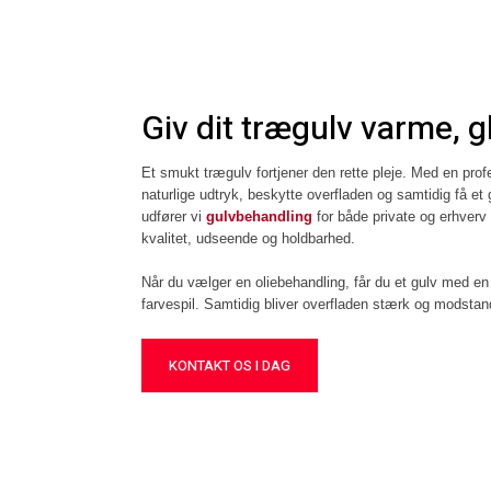
Giv dit trægulv varme, g
Et smukt trægulv fortjener den rette pleje. Med en pro
naturlige udtryk, beskytte overfladen og samtidig få et
udfører vi
gulvbehandling
for både private og erhver
kvalitet, udseende og holdbarhed.
Når du vælger en oliebehandling, får du et gulv med en
farvespil. Samtidig bliver overfladen stærk og modstand
KONTAKT OS I DAG​