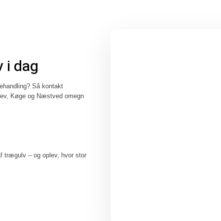
 i dag
ebehandling? Så kontakt
årlev, Køge og Næstved omegn
f trægulv – og oplev, hvor stor