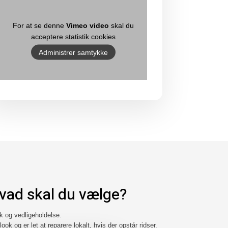
For at se denne
Vimeo video
skal du
acceptere statistik cookies
Administrer samtykke
 hvad skal du vælge?
k og vedligeholdelse.
look og er let at reparere lokalt, hvis der opstår ridser.