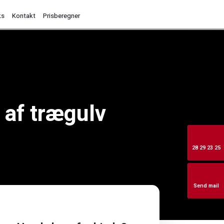
ks
Kontakt
Prisberegner
 af trægulv
28 29 23 25
Send mail