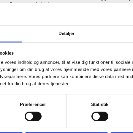
naturligt og varmt udtryk i dit
Lakering af gulv
giver en mere 
r indefra – i modsætning til lak,
sværere at reparere.
Hos Dannebrog Gulv rådgiver vi dig 
bolig eller virksomhed.
Detaljer
Pris og tilbud p
ookies
trægulv
pleje
se vores indhold og annoncer, til at vise dig funktioner til sociale
oplysninger om din brug af vores hjemmeside med vores partnere i
ring – både omkring valg af olie
Prisen på en oliebehandling af trægu
et ensartet resultat, hvor træet
ysepartnere. Vores partnere kan kombinere disse data med andr
finish. Hos Dannebrog Gulv får du alt
mulighederne sammen.
et fra din brug af deres tjenester.
et
Vi går aldrig på kompromis med kvalit
løsning i forhold til resultatet. Vore
Præferencer
Statistik
hver dag.
Få hjælp af en 
24 timer, før du går på det – og
l gulvet have ro til at hærde og