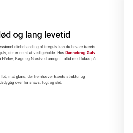
lød og lang levetid
fessionel oliebehandling af trægulv kan du bevare træets
 gulv, der er nemt at vedligeholde. Hos
Dannebrog Gulv
v i Hårlev, Køge og Næstved omegn – altid med fokus på
 flot, mat glans, der fremhæver træets struktur og
sdygtig over for snavs, fugt og slid.