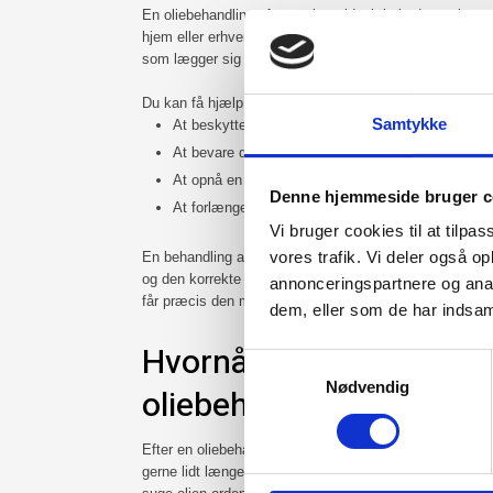
En oliebehandling af trægulv er ideel, hvis du ønsker et 
hjem eller erhverv. Olie trænger ned i træet og beskytte
som lægger sig ovenpå overfladen.
Du kan få hjælp til:
Samtykke
​At beskytte dit trægulv mod dagligt slid og pletter
​At bevare den naturlige glød og struktur i træet
​At opnå en overflade, der er nem at vedligeholde
Denne hjemmeside bruger c
​At forlænge trægulvets levetid med den rette gulv
Vi bruger cookies til at tilpas
vores trafik. Vi deler også 
En behandling af trægulv med olie kræver viden og erfa
og den korrekte påføring. Hos Dannebrog Gulv sikrer vi 
annonceringspartnere og anal
får præcis den mængde olie, det har brug for.
dem, eller som de har indsaml
Hvornår må man gå på 
Samtykkevalg
Nødvendig
oliebehandlet gulv?
Efter en oliebehandling af trægulv bør du vente mindst 
gerne lidt længere, hvis det er muligt. I den periode ska