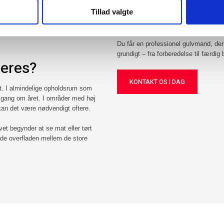
Som erfarent gulvfirma har vi mange 
Tillad valgte
private hjem og erhvervslokaler. Vi b
er, før du sætter møbler tilbage
flot og slidstærkt resultat.
r maksimal holdbarhed, og at
Du får en professionel gulvmand, der t
grundigt – fra forberedelse til færdig
ieres?
KONTAKT OS I DAG​
t. I almindelige opholdsrum som
n gang om året. I områder med høj
 kan det være nødvendigt oftere.
ulvet begynder at se mat eller tørt
lde overfladen mellem de store