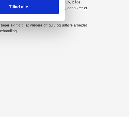
års erfaring med oliebehandling af trægulv, både i
Tillad alle
ruger kun kvalitetsprodukter og metoder, der sikrer et
ager sig tid til at vurdere dit gulv og udføre arbejdet
 behandling.