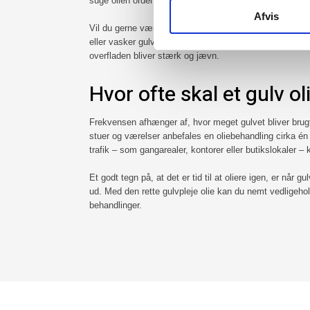
suge olien ordentligt ind.
Afvis
Vil du gerne være ekstra skånsom, kan du vente 48 tim
eller vasker gulvet. På den måde sikrer du, at olien få
overfladen bliver stærk og jævn.
Hvor ofte skal et gulv ol
Frekvensen afhænger af, hvor meget gulvet bliver brug
stuer og værelser anbefales en oliebehandling cirka é
trafik – som gangarealer, kontorer eller butikslokaler –
Et godt tegn på, at det er tid til at oliere igen, er når g
ud. Med den rette gulvpleje olie kan du nemt vedligeho
behandlinger.