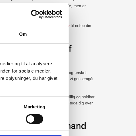
blank overflade, der kræver mindre pleje, men er
altid om den bedste
behandling af gulv
til netop din
Om
å oliebehandling af
 medier og til at analysere
nden for sociale medier,
lv afhænger af gulvets størrelse, stand og ønsket
e oplysninger, du har givet
id et ærligt og uforpligtende tilbud, hvor vi gennemgår
eten – men vi sørger for, at du får en billig og holdbar
s mål er, at du får et smukt gulv, du kan glæde dig over
Marketing
professionel gulvmand