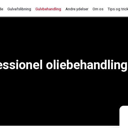
de
Gulvafslibning
Gulvbehandling
Andre ydelser
Om os
Tips og tric
essionel oliebehandling